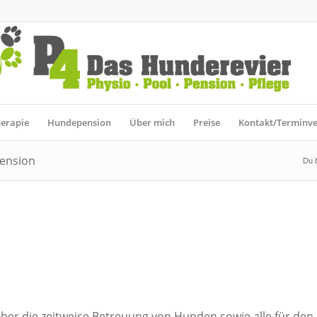
erapie
Hundepension
Über mich
Preise
Kontakt/Terminv
pension
Du b
über die zeitweise Betreuung von Hunden sowie alle für de