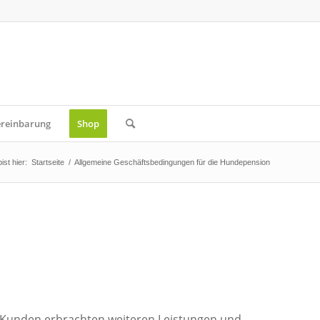
ereinbarung
Shop
ist hier:
Startseite
/
Allgemeine Geschäftsbedingungen für die Hundepension
n Kunden erbrachten weiteren Leistungen und