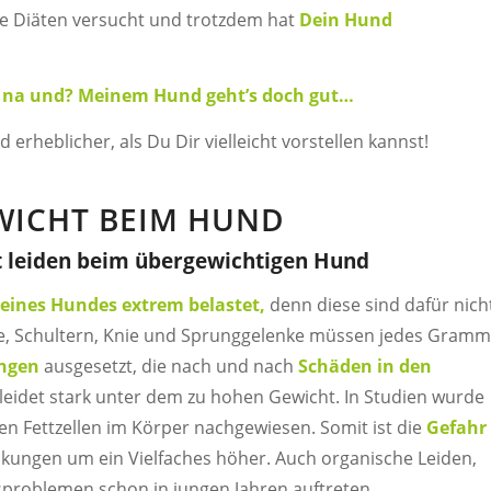
e Diäten versucht und trotzdem hat
Dein Hund
d – na und? Meinem Hund geht’s doch gut…
d erheblicher, als Du Dir vielleicht vorstellen kannst!
WICHT BEIM HUND
 leiden beim übergewichtigen Hund
eines Hundes extrem belastet,
denn diese sind dafür nich
fte, Schultern, Knie und Sprunggelenke müssen jedes Gramm
ngen
ausgesetzt, die nach und nach
Schäden in den
leidet stark unter dem zu hohen Gewicht. In Studien wurde
len Fettzellen im Körper nachgewiesen. Somit ist die
Gefahr
ungen um ein Vielfaches höher. Auch organische Leiden,
roblemen schon in jungen Jahren auftreten.