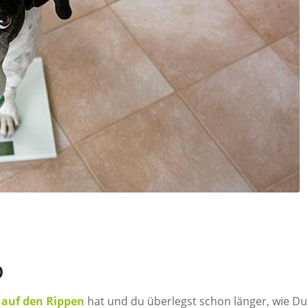
D
l auf den Rippen
hat und du überlegst schon länger, wie Du