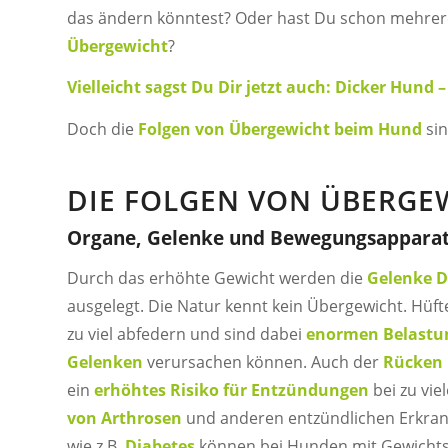
das ändern könntest? Oder hast Du schon mehrer
Übergewicht
?
Vielleicht sagst Du Dir jetzt auch: Dicker Hun
Doch die
Folgen von Übergewicht beim Hund
sin
DIE FOLGEN VON ÜBERGE
Organe, Gelenke und Bewegungsapparat
Durch das erhöhte Gewicht werden die
Gelenke D
ausgelegt. Die Natur kennt kein Übergewicht. Hü
zu viel abfedern und sind dabei
enormen Belastu
Gelenken
verursachen können. Auch der
Rücken
ein
erhöhtes Risiko für Entzündungen
bei zu vie
von Arthrosen
und anderen entzündlichen Erkrank
wie z.B.
Diabetes
können bei Hunden mit Gewichtsp