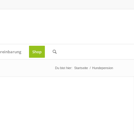
ereinbarung
Shop
Du bist hier:
Startseite
/
Hundepension